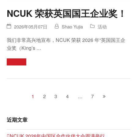
NCUK 荣获英国国王企业奖！
2026年05月07日
Shao Yujia
活动
我们非常高兴地宣布，NCUK 荣获 2026 年“英国国王企
业奖（King’s …
阅读更多
1
2
3
4
…
7
页
页
页
页
页
下
码
码
码
码
码
一
页
近期文章
NCUK 2026年中国区合作伙伴大会圆满举行