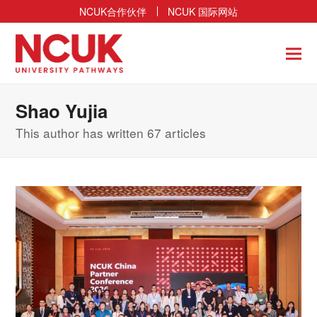
NCUK合作伙伴
NCUK 国际网站
Shao Yujia
This author has written 67 articles