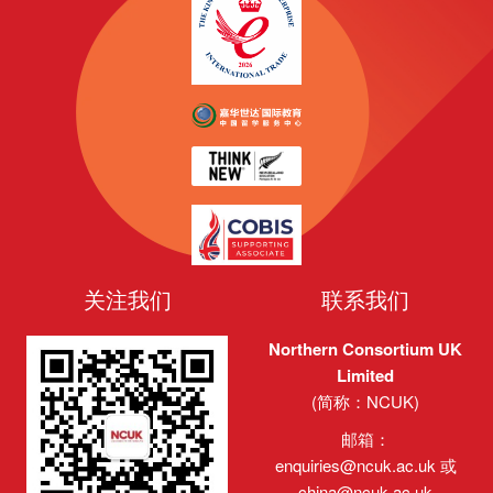
章:
章:
关注我们
联系我们
Northern Consortium UK
Limited
(简称：NCUK)
邮箱：
enquiries@ncuk.ac.uk
或
china@ncuk.ac.uk