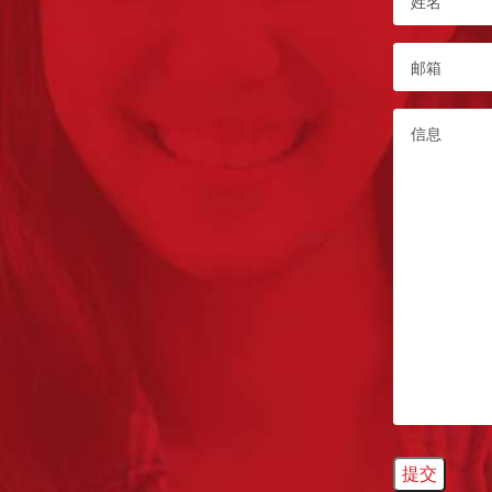
名
*
Email
*
Message