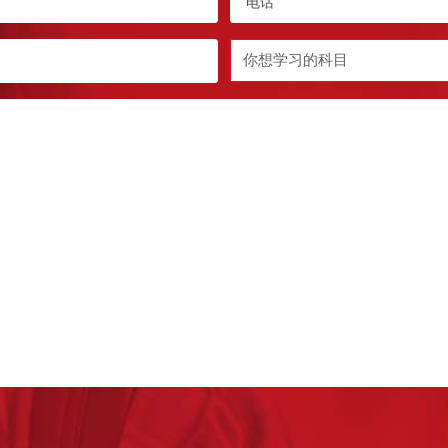
话
*
Subject
you
want
to
study
*