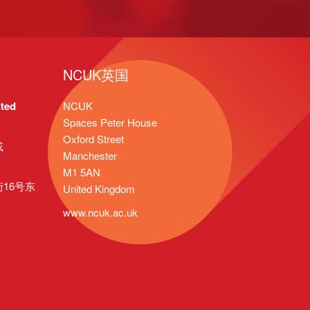
NCUK英国
ted
NCUK
Spaces Peter House
Oxford Street
或
Manchester
M1 5AN
16号东
United Kingdom
www.ncuk.ac.uk