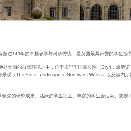
884年，拥有超过140年的卓越教学与科研传统，是英国最具声誉的学位
地处壮丽的自然环境之中，位于埃里里国家公园（Eryri，原斯诺登
late Landscape of Northwest Wales）以及圭内斯
界领先的研究成果。活跃的学生社区、丰富的学生会活动、志愿