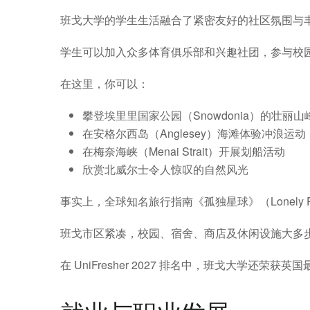
班戈大学的学生生活融合了紧密友好的社区氛围与
学生可以加入众多体育俱乐部和兴趣社团，参与校
在这里，你可以：
攀登埃里里国家公园（Snowdonia）的壮丽山
在安格尔西岛（Anglesey）海滩体验冲浪运动
在梅奈海峡（Menai Strait）开展划船活动
欣赏北威尔士令人惊叹的自然风光
事实上，全球知名旅行指南《孤独星球》（Lonely 
班戈市区紧凑，校园、宿舍、商店及休闲设施大多
在 UniFresher 2027 排名中，班戈大学还荣获英国最幸