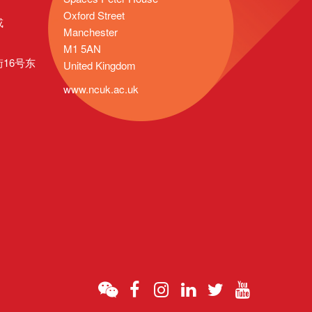
Oxford Street
或
Manchester
M1 5AN
16号东
United Kingdom
www.ncuk.ac.uk