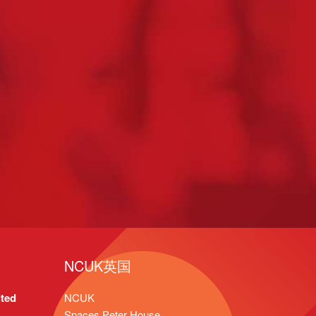
NCUK英国
ted
NCUK
Spaces Peter House