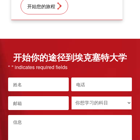
开始您的旅程
开始你的途径到埃克塞特大学
"
" indicates required fields
*
姓
电
名
话
*
*
Email
Subject
you
*
want
Message
to
study