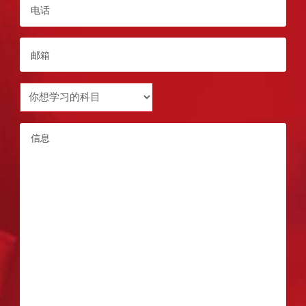
电
话
*
Email
*
Subject
you
want
Message
to
study
*