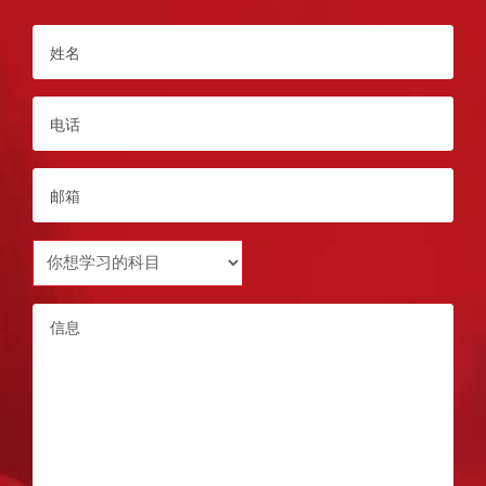
姓
名
*
电
话
*
Email
*
Subject
you
want
Message
to
study
*