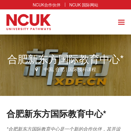
NCUK合作伙伴
NCUK 国际网站
合肥新东方国际教育中心*
中国
,
合肥
| 国际预科课程
合肥新东方国际教育中心*
*合肥新东方国际教育中心是一个新的合作伙伴，其开设