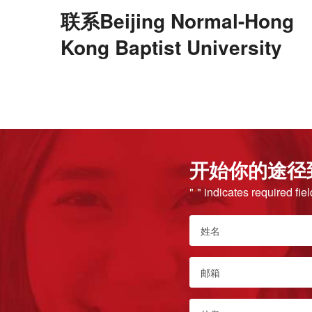
联系Beijing Normal-Hong
Kong Baptist University
开始你的途径到Beij
"
" indicates required fie
*
姓
名
*
Email
*
Message