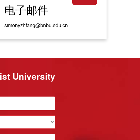
电子邮件
simonyzhfang@bnbu.edu.cn
t University