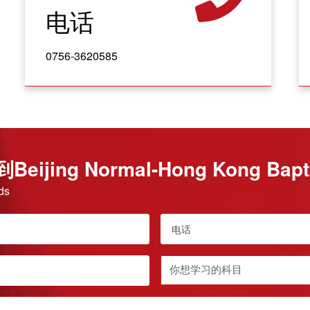
电话
0756-3620585
ing Normal-Hong Kong Baptis
lds
电
话
*
Subject
you
want