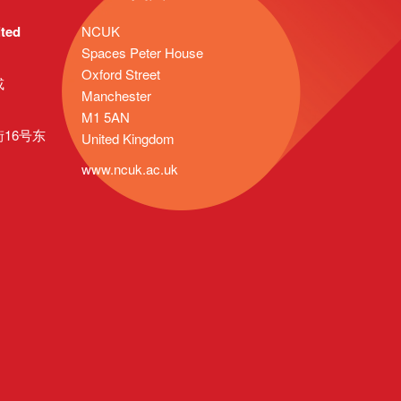
ted
NCUK
Spaces Peter House
Oxford Street
或
Manchester
M1 5AN
16号东
United Kingdom
www.ncuk.ac.uk