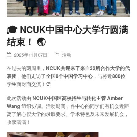
🎓 NCUK中国中心大学行圆满
结束！ 🌏
2025年11月07日
活动
在过去的两周里，
NCUK
共迎来了来自32
所合作大学的代
表团
，他们走访了
全国
8
个中国学习中心
，与将近
800
位
学生
面对面交流！👏
此次活动由
NCUK
中国区高校招生与转化主管 Amber
Wang
组织协调。活动期间，各中心的同学们有机会近距
离了解心仪大学的录取要求、学术特色及未来发展机会，
收获满满！