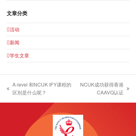
文章分类
活动
新闻
学生文章
A-level 和NCUK IFY课程的
NCUK成功获得香港
上
下
区别是什么呢？
CAAVQ认证
一
一
篇
篇
文
文
章:
章: