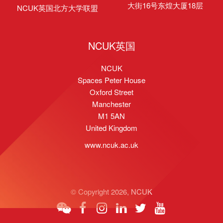
大街16号东煌大厦18层
NCUK英国北方大学联盟
NCUK英国
NCUK
Spaces Peter House
Oxford Street
Manchester
M1 5AN
United Kingdom
www.ncuk.ac.uk
© Copyright 2026, NCUK